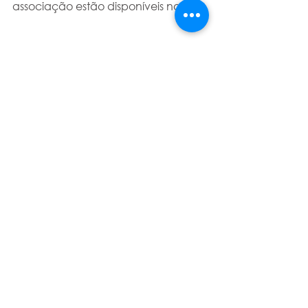
associação estão disponíveis no
site
. 
Histórico da Eclipse 
Foundation
A Eclipse Foundation, um ambiente 
de desenvolvimento integrado (IDE) 
de código aberto, começou em 
2001 com a doação de três milhões 
de linhas de código pela IBM a um 
consórcio de fornecedores de 
software para criar uma versão de 
código aberto do Eclipse. A licença 
era livre de royalties, permitindo que 
as empresas utilizassem o Eclipse em 
seus produtos comerciais. Em 2004, 
a Eclipse Foundation foi criada 
como uma organização sem fins 