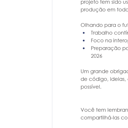
projeto tem sido 
produção em todo
Olhando para o fut
Trabalho contí
Foco na inter
Preparação par
2026
Um grande obrigad
de código, ideias,
possível.
Você tem lembranç
compartilhá-las c