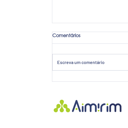
Comentários
Escreva um comentário
Aimirim cria plug-in open-
source para utilizar o
runtime da Universal
Automation