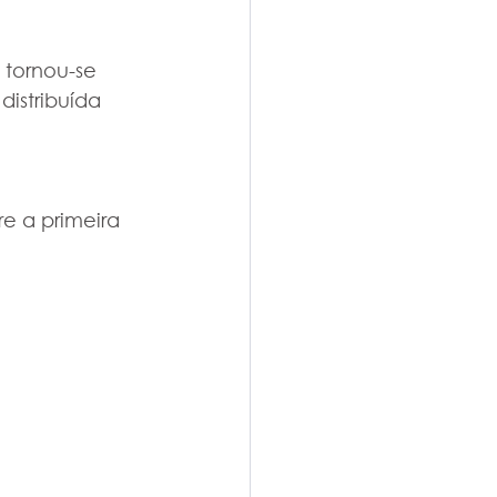
tornou-se 
istribuída 
 a primeira 