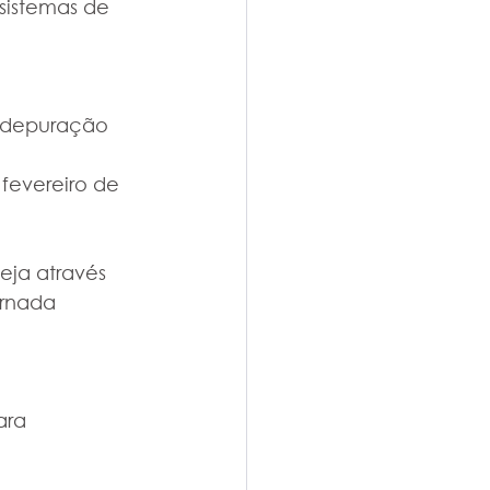
sistemas de 
e depuração
fevereiro de 
ja através 
ornada 
ara 