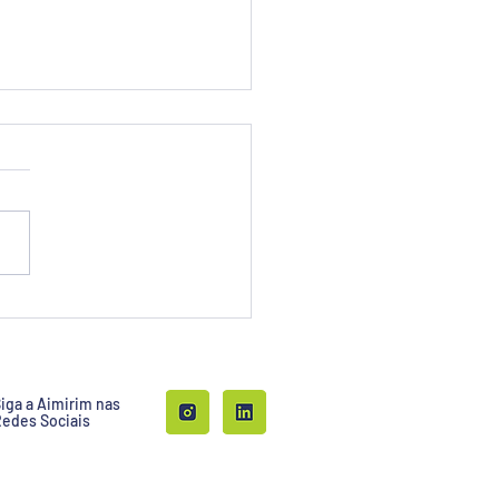
ware Defined Facilities:
ja o potencial máximo
ua indústria.
iga a Aimirim nas
edes Sociais