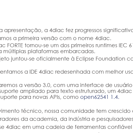
a apresentação, a 4diac fez progressos significativo
amos a primeira versão com o nome 4diac.
ac FORTE tornou-se um dos primeiros runtimes IEC 6
 múltiplas plataformas embarcadas.
jeto juntou-se oficialmente à Eclipse Foundation c
sentamos a IDE 4diac redesenhada com melhor usa
aremos a versão 3.0, com uma interface de usuário
uporte ampliado para texto estruturado, um 4diac
suporte para novas APIs, como 
open62541 1.4
.
imento técnico, nossa comunidade tem crescido 
radores da academia, da indústria e pesquisadore
pse 4diac em uma cadeia de ferramentas confiável e