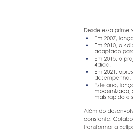
Desde essa primeir
Em 2007, lanç
Em 2010, o 4di
adaptado para
Em 2015, o pro
4diac.
Em 2021, apre
desempenho.
Este ano, lanç
modernizada, s
mais rápido e 
Além do desenvolv
constante. Colabo
transformar a Ecli