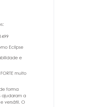
s:
1499 
omo Eclipse 
bilidade e 
 
 FORTE muito 
de forma 
s ajudaram a 
 versátil. O 