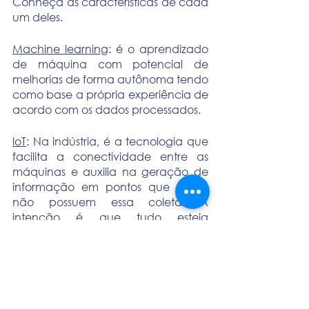
Conheça as características de cada 
um deles.
Machine learning
: é o aprendizado 
de máquina com potencial de 
melhorias de forma autônoma tendo 
como base a própria experiência de 
acordo com os dados processados. 
loT
: Na indústria, é a tecnologia que 
facilita a conectividade entre as 
máquinas e auxilia na geração de 
informação em pontos que ainda 
não possuem essa coleta. A 
intenção é que tudo esteja 
conectado em uma rede e se 
comporte de forma orgânica como 
um emaranhado de dados que se 
complementam.